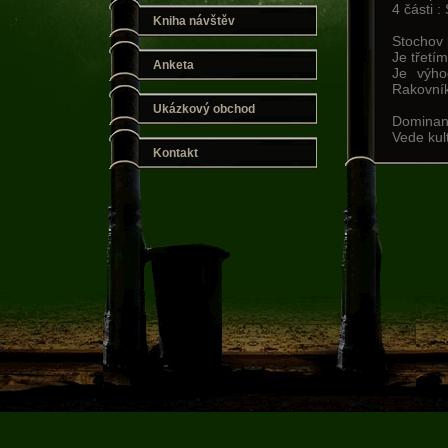
4 části 
Kniha návštěv
Stochov 
Je třetí
Anketa
Je výho
Rakovník
Ukázkový obchod
Dominant
Vede kult
Kontakt