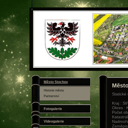
Město Stochov
Město
Historie města
Statické
Partnerství
Kraj : S
Okres : 
Fotogalerie
Počet ob
Katastrá
Nadmořs
Videogalerie
Zeměpisn